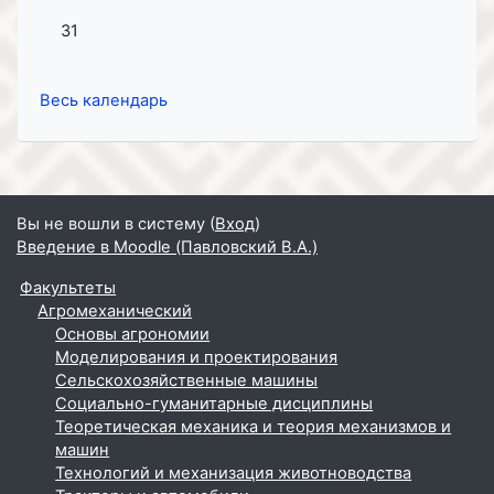
Нет событий, Понедельник 31 Август
31
Весь календарь
Вы не вошли в систему (
Вход
)
Введение в Moodle (Павловский В.А.)
Факультеты
Агромеханический
Основы агрономии
Моделирования и проектирования
Сельскохозяйственные машины
Социально-гуманитарные дисциплины
Теоретическая механика и теория механизмов и
машин
Технологий и механизация животноводства