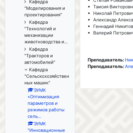
Степан Романови
Кафедра
Таисия Викторовн
"Моделирования и
Николай Петрови
проектирования"
Александр Алекс
Кафедра
Геннадий Никито
"Технологий и
Валерий Петрови
механизации
животноводства и...
Кафедра
"Тракторов и
Преподаватель:
Ник
автомобилей"
Преподаватель:
Але
Кафедра
"Сельскохозяйствен
ных машин"
ЭУМК
«Оптимизация
параметров и
режимов работы
сель...
ЭУМК
"Инновационные