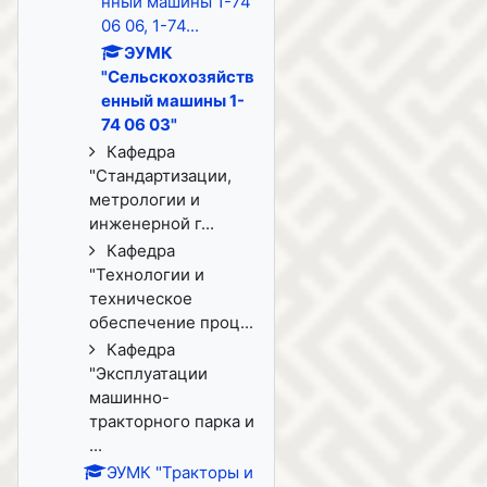
нный машины 1-74
06 06, 1-74...
ЭУМК
"Сельскохозяйств
енный машины 1-
74 06 03"
Кафедра
"Стандартизации,
метрологии и
инженерной г...
Кафедра
"Технологии и
техническое
обеспечение проц...
Кафедра
"Эксплуатации
машинно-
тракторного парка и
...
ЭУМК "Тракторы и