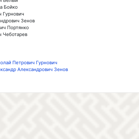
ч Белый
а Бойко
ч Гурнович
андрович Зенов
вич Портянко
ч Чеботарев
олай Петрович Гурнович
ксандр Александрович Зенов