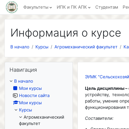
Перейти к основному содержанию
Факультеты
ИПК и ПК АПК
Студентам
Ре
Информация о курсе
В начало
Курсы
Агромеханический факультет
Ка
Пропустить Навигация
Навигация
ЭУМК "Сельскохозяй
В начало
Мои курсы
Цель дисциплины –
устройству, технол
Новости сайта
работы, умение опре
Мои курсы
функционирования т
Курсы
Агромеханический
Составители:
факультет