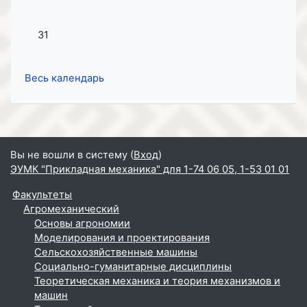
Нет событий, Понедельник 31 Август
31
Весь календарь
Вы не вошли в систему (
Вход
)
ЭУМК "Прикладная механика" для 1-74 06 05, 1-53 01 01
Факультеты
Агромеханический
Основы агрономии
Моделирования и проектирования
Сельскохозяйственные машины
Социально-гуманитарные дисциплины
Теоретическая механика и теория механизмов и
машин