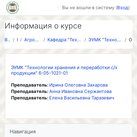
Перейти к основному содержанию
Вы не вошли в систему (
Вход
)
Информация о курсе
В начало
Курсы
Агромеханический факультет
Кафедра "Технологий и механизации животноводства и...
ЭУМК "Технологии хранения и переработки с/х продук...
Описание
ЭУМК "Технологии хранения и переработки с/х
продукции" 6-05-1021-01
Преподаватель:
Ирина Олеговна Захарова
Преподаватель:
Анна Ивановна Сержантова
Преподаватель:
Елена Васильевна Таразевич
Пропустить Навигация
Навигация