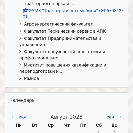
тракторного парка и ...
ЭУМК "Тракторы и автомобили" 6-05-0812-
01
Агроэнергетический факультет
Факультет Технический сервис в АПК
Факультет Предпринимательства и
управления
Факультет довузовской подготовки и
профессионально...
Институт повышения квалификации и
переподготовки к...
Разное
Пропустить Календарь
Календарь
Август 2026
←
июл
сен
→
Понедельник
Вторник
Среда
Четверг
Пятница
Суббота
Воскресе
Пн
Вт
Ср
Чт
Пт
Сб
Вс
Нет событий, Суб
Нет событ
1
2